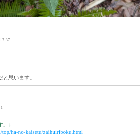
 17:37
だと思います。
21
す。↓
/top/ha-no-kaisetu/zaihuiriboku.html