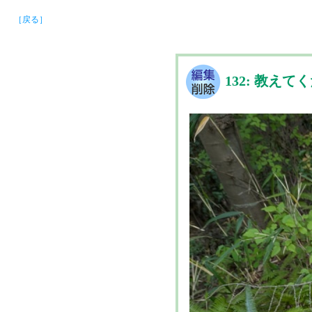
［戻る］
132: 教えて