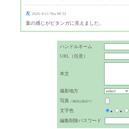
友
2026- 6-11 Thu 08:52
葉の感じがピタンガに見えました。
ハンドルネーム
URL（任意）
本文
撮影地方
写真
（2枚目は返信で）
文字色
●
●
編集削除パスワード