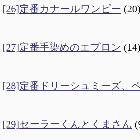
[26]定番カナールワンピー
(20
[27]定番手染めのエプロン
(14
[28]定番ドリーシュミーズ
[29]セーラーくんとくまさん
(