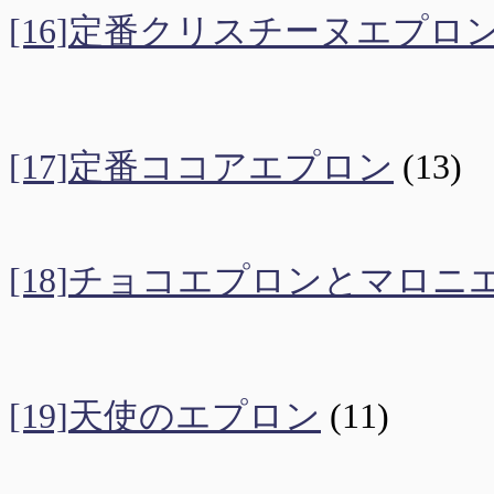
[16]定番クリスチーヌエプロ
[17]定番ココアエプロン
(13)
[18]チョコエプロンとマロニ
[19]天使のエプロン
(11)