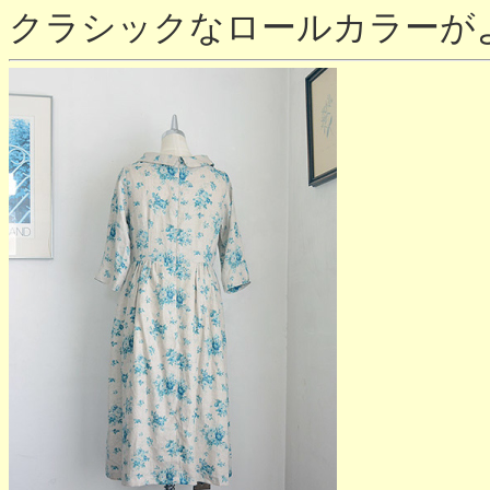
クラシックなロールカラーが