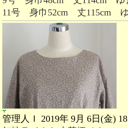
9号 身巾48cm 丈114cm ゆ
11号 身巾52cm 丈115cm 
管理人Ｉ
2019年 9月 6日(金) 18