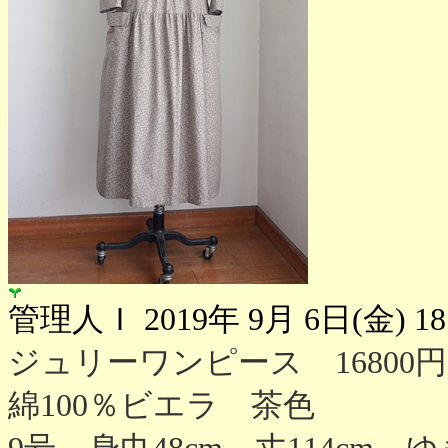
管理人Ｉ
2019年 9月 6日(金) 18
ジュリーワンピース 16800円
綿100％ビエラ 茶色