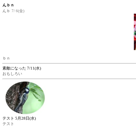
んｂｎ
んｂ
7/ 6(金)
ｂｎ
素敵になった
7/11(水)
おもしろい
テスト
5月28日(水)
テスト