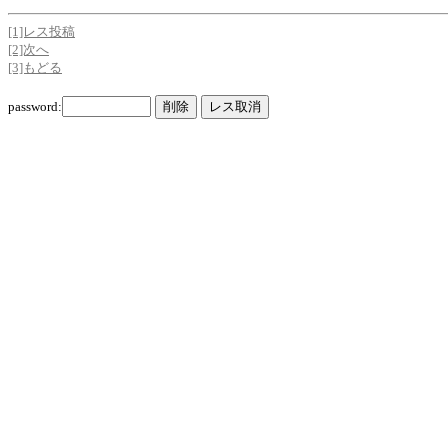
[1]レス投稿
[2]次へ
[3]もどる
password: