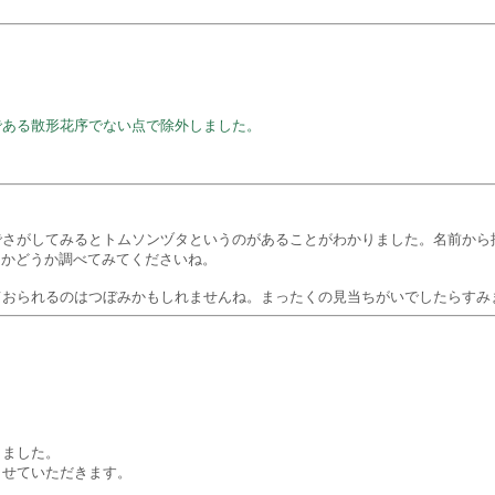
である散形花序でない点で除外しました。
るとトムソンヅタというのがあることがわかりました。名前から推察してFlora o
るかどうか調べてみてくださいね。
ておられるのはつぼみかもしれませんね。まったくの見当ちがいでしたらすみ
きました。
させていただきます。