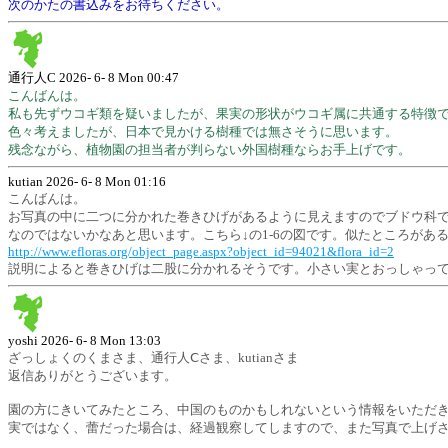
次のかたの書込みをお待ちください。
通行人C
2026- 6- 8 Mon 00:47
こんばんは。
私も先ずウコギ類を疑いましたが、果実の形状がウコギ属に共通する特徴
色々考えましたが、日本で見かける樹種では無さそうに思います。
残念ながら、植物園の担当者が判らない外国樹種ならお手上げです。
kutian
2026- 6- 8 Mon 01:16
こんばんは。
お写真の中に二つに分かれた巻きひげがあるように見えますのでブドウ科でさがしてみ
なのではないかなあと思います。こちら↓の1-6の図です。似たところがあ
http://www.efloras.org/object_page.aspx?object_id=94021&flora_id=2
説明によると巻きひげは二股に分かれるそうです。小さい実とおっしゃっ
yoshi
2026- 6- 8 Mon 13:03
ざっしょくのくまさま、通行人Ⅽさま、kutianさま
返信ありがとうございます。
園の方にきいてみたところ、中国のものかもしれないという情報をいただ
実ではなく、蕾だった場合は、経過観察してしますので、また写真で上げ