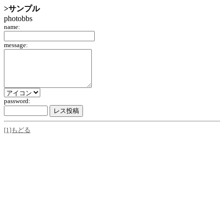
>サンプル
photobbs
name:
message:
password:
[1]もどる