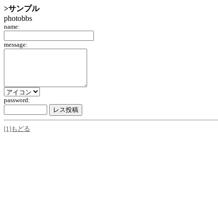
>サンプル
photobbs
name:
message:
password:
[1]もどる