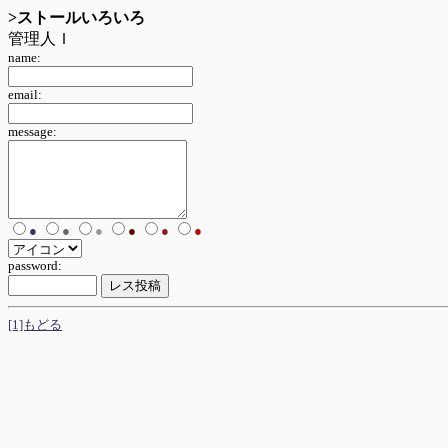
>ストールいろいろ
管理人Ｉ
name:
email:
message:
●
●
●
●
●
●
password:
[1]もどる