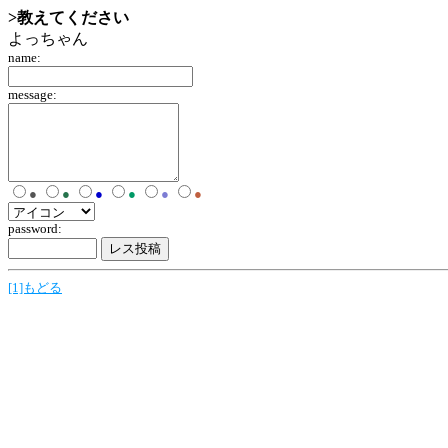
>教えてください
よっちゃん
name:
message:
●
●
●
●
●
●
password:
[1]もどる