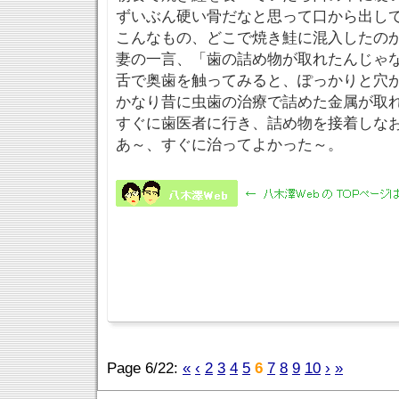
ずいぶん硬い骨だなと思って口から出し
こんなもの、どこで焼き鮭に混入したの
妻の一言、「歯の詰め物が取れたんじゃ
舌で奥歯を触ってみると、ぽっかりと穴
かなり昔に虫歯の治療で詰めた金属が取
すぐに歯医者に行き、詰め物を接着しな
あ～、すぐに治ってよかった～。
Page 6/22:
«
‹
2
3
4
5
6
7
8
9
10
›
»